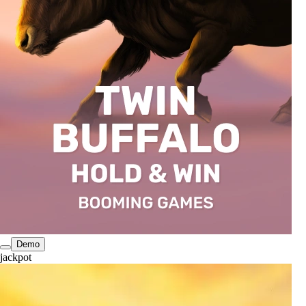
Demo
jackpot