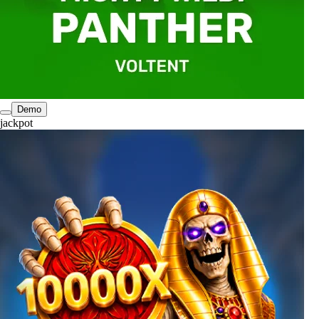
Demo
jackpot