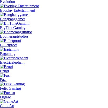
Evolution
Evoplay Entertainment
Bangbanggames
BigTimeGaming
Boomerangstudios
Bulletproof
Eagaming
Electricelephant
Ezugi
Fazi
Felix Gaming
Fugaso
GameArt