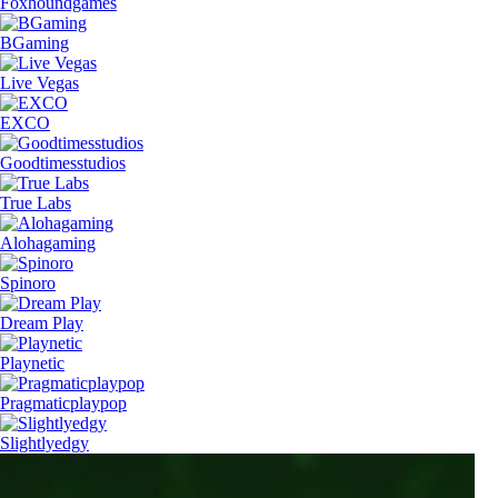
Foxhoundgames
BGaming
Live Vegas
EXCO
Goodtimesstudios
True Labs
Alohagaming
Spinoro
Dream Play
Playnetic
Pragmaticplaypop
Slightlyedgy