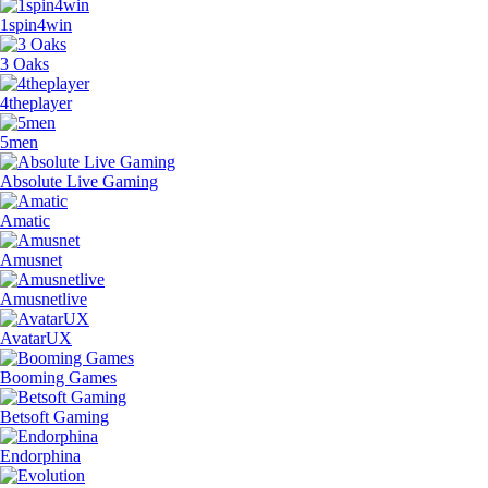
1spin4win
3 Oaks
4theplayer
5men
Absolute Live Gaming
Amatic
Amusnet
Amusnetlive
AvatarUX
Booming Games
Betsoft Gaming
Endorphina