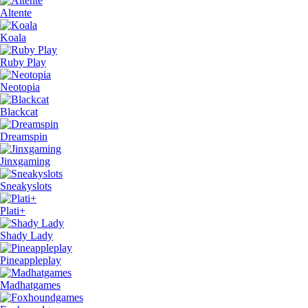
Altente
Koala
Ruby Play
Neotopia
Blackcat
Dreamspin
Jinxgaming
Sneakyslots
Plati+
Shady Lady
Pineappleplay
Madhatgames