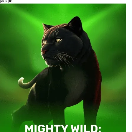
jackpot