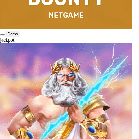
Demo
jackpot