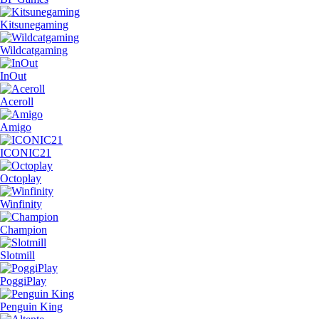
Kitsunegaming
Wildcatgaming
InOut
Aceroll
Amigo
ICONIC21
Octoplay
Winfinity
Champion
Slotmill
PoggiPlay
Penguin King