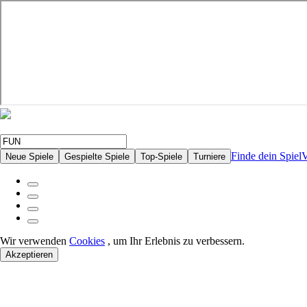
Finde dein Spiel
V
Neue Spiele
Gespielte Spiele
Top-Spiele
Turniere
Wir verwenden
Cookies
, um Ihr Erlebnis zu verbessern.
Akzeptieren